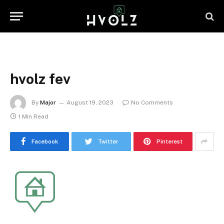
hvolz fev
By
Major
August 19, 2023
No Comments
1 Min Read
Facebook
Twitter
Pinterest