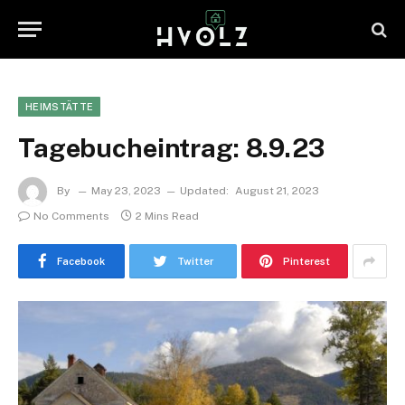
HEIMSTÄTTE
Tagebucheintrag: 8.9.23
By
May 23, 2023
Updated:
August 21, 2023
No Comments
2 Mins Read
Facebook
Twitter
Pinterest