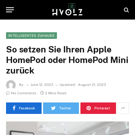
INTELLIGENTES ZUHAUSE
So setzen Sie Ihren Apple
HomePod oder HomePod Mini
zurück
By
June 12, 2023
Updated:
August 21, 2023
No Comments
2 Mins Read
Facebook
Twitter
Pinterest